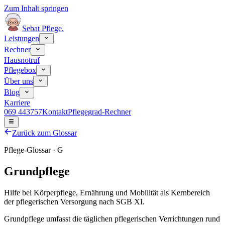
Zum Inhalt springen
Sebat Pflege
.
Leistungen
Rechner
Hausnotruf
Pflegebox
Über uns
Blog
Karriere
069 443757
Kontakt
Pflegegrad-Rechner
Zurück zum Glossar
Pflege-Glossar ·
G
Grundpflege
Hilfe bei Körperpflege, Ernährung und Mobilität als Kernbereich
der pflegerischen Versorgung nach SGB XI.
Grundpflege umfasst die täglichen pflegerischen Verrichtungen rund