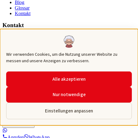
Blog
Glossar
Kontakt
Kontakt
069 443757
0157 57952807
info@sebatpflege.de
Wir verwenden Cookies, um die Nutzung unserer Website zu
Seckbacher Landstraße 24, 60389 Frankfurt am Main
messen und unsere Anzeigen zu verbessern.
©
2026
Sebat Pflege GmbH. Alle Rechte vorbehalten.
Impressum
AGBs
Datenschutz
Cookie-Einstellungen
Alle akzeptieren
Leistungen
Nur notwendige
Über uns
Kontakt
Karriere
Einstellungen anpassen
Rechner
Schnellmenü
Anrufen
WhatsApp