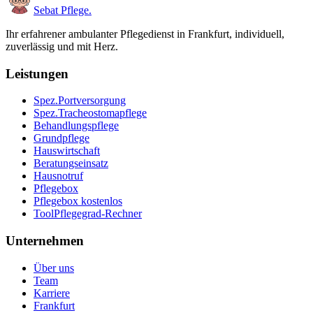
Sebat Pflege
.
Ihr erfahrener ambulanter Pflegedienst in Frankfurt, individuell,
zuverlässig und mit Herz.
Leistungen
Spez.
Portversorgung
Spez.
Tracheostomapflege
Behandlungspflege
Grundpflege
Hauswirtschaft
Beratungseinsatz
Hausnotruf
Pflegebox
Pflegebox kostenlos
Tool
Pflegegrad-Rechner
Unternehmen
Über uns
Team
Karriere
Frankfurt