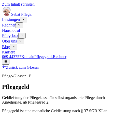
Zum Inhalt springen
Sebat Pflege
.
Leistungen
Rechner
Hausnotruf
Pflegebox
Über uns
Blog
Karriere
069 443757
Kontakt
Pflegegrad-Rechner
Zurück zum Glossar
Pflege-Glossar ·
P
Pflegegeld
Geldleistung der Pflegekasse für selbst organisierte Pflege durch
Angehörige, ab Pflegegrad 2.
Pflegegeld ist eine monatliche Geldleistung nach § 37 SGB XI an