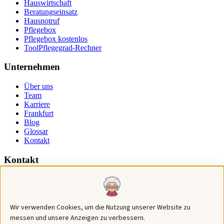
Hauswirtschaft
Beratungseinsatz
Hausnotruf
Pflegebox
Pflegebox kostenlos
Tool
Pflegegrad-Rechner
Unternehmen
Über uns
Team
Karriere
Frankfurt
Blog
Glossar
Kontakt
Kontakt
069 443757
0157 57952807
info@sebatpflege.de
Wir verwenden Cookies, um die Nutzung unserer Website zu
Seckbacher Landstraße 24, 60389 Frankfurt am Main
messen und unsere Anzeigen zu verbessern.